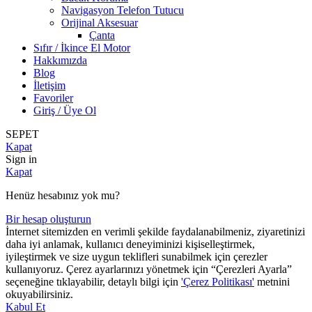
Navigasyon Telefon Tutucu
Orijinal Aksesuar
Çanta
Sıfır / İkince El Motor
Hakkımızda
Blog
İletişim
Favoriler
Giriş / Üye Ol
SEPET
Kapat
Sign in
Kapat
Henüz hesabınız yok mu?
Bir hesap oluşturun
İnternet sitemizden en verimli şekilde faydalanabilmeniz, ziyaretinizi
daha iyi anlamak, kullanıcı deneyiminizi kişiselleştirmek,
iyileştirmek ve size uygun teklifleri sunabilmek için çerezler
kullanıyoruz. Çerez ayarlarınızı yönetmek için “Çerezleri Ayarla”
seçeneğine tıklayabilir, detaylı bilgi için
'Çerez Politikası'
metnini
okuyabilirsiniz.
Kabul Et