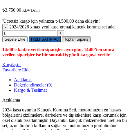
₺
3.750,00
KDV Dahil
'Ücretsiz kargo için yalnızca
₺
4.500,00
daha ekleyin!
2024/2026 xmax yeni kasa grenaj kauçuk koruma set adet
Sepete Ekle
HIZLI SATIN AL
Toptan Sipariş
14:00’e kadar verilen siparişler aynı gün, 14:00’ten sonra
verilen siparişler ise bir sonraki iş günü kargoya verilir.
Karşılaştır
Favorilere Ekle
Açıklama
Değerlendirmeler (0)
Kargo & Teslimat
Açıklama
2024 kasa uyumlu Kauçuk Koruma Seti, motorunuzun en hassas
bölgelerini çizilmelere, darbelere ve dış etkenlere karşı korumak için
özel olarak tasarlanmıştır. Dayanıklı kauçuk malzemeden üretilen bu
set, uzun ömürlü kullanım sağlar ve motorunuzun görünümünü