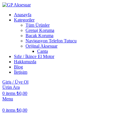
Anasayfa
Kategoriler
Tüm Ürünler
Grenaj Koruma
Bacak Koruma
Navigasyon Telefon Tutucu
Orijinal Aksesuar
Çanta
Sıfır / İkince El Motor
Hakkımızda
Blog
İletişim
Giriş / Üye Ol
Ürün Ara
0
items
₺
0,00
Menu
0
items
₺
0,00