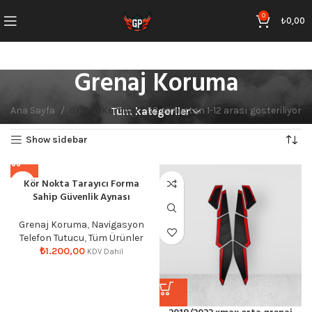
0
₺
0,00
Grenaj Koruma
Ana Sayfa
Grenaj Koruma
52 sonuçtan 1-12 arası gösteriliyor
Tüm kategoriler
Show sidebar
Kör Nokta Tarayıcı Forma
Sahip Güvenlik Aynası
Grenaj Koruma
,
Navigasyon
Telefon Tutucu
,
Tüm Ürünler
₺
1.200,00
KDV Dahil