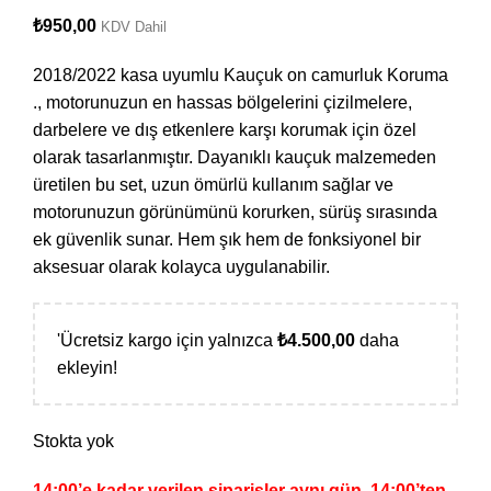
₺
950,00
KDV Dahil
2018/2022 kasa uyumlu Kauçuk on camurluk Koruma
., motorunuzun en hassas bölgelerini çizilmelere,
darbelere ve dış etkenlere karşı korumak için özel
olarak tasarlanmıştır. Dayanıklı kauçuk malzemeden
üretilen bu set, uzun ömürlü kullanım sağlar ve
motorunuzun görünümünü korurken, sürüş sırasında
ek güvenlik sunar. Hem şık hem de fonksiyonel bir
aksesuar olarak kolayca uygulanabilir.
'Ücretsiz kargo için yalnızca
₺
4.500,00
daha
ekleyin!
Stokta yok
14:00’e kadar verilen siparişler aynı gün, 14:00’ten