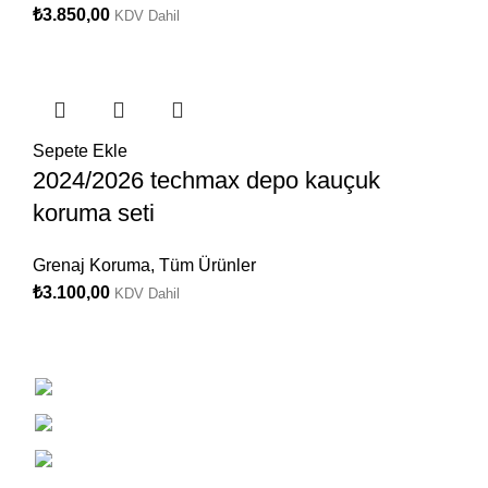
₺
3.850,00
KDV Dahil
Sepete Ekle
2024/2026 techmax depo kauçuk
koruma seti
Grenaj Koruma
,
Tüm Ürünler
₺
3.100,00
KDV Dahil
Halil Rıfatpaşa Mah. Arel Sok. No:1 Şişli
Whatsapp destek: 0532 354 2495
Telefon : 0212 238 1016