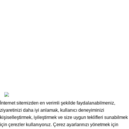
Bacak Koruma
Navigasyon Telefon Tutucu
Orijinal Aksesuar
Çanta
Sıfır / İkince El Motor
Hakkımızda
Blog
İletişim
GP Aksesuar © 2024 | Powered by
ADS Atölye
İnternet sitemizden en verimli şekilde faydalanabilmeniz,
ziyaretinizi daha iyi anlamak, kullanıcı deneyiminizi
kişiselleştirmek, iyileştirmek ve size uygun teklifleri sunabilmek
için çerezler kullanıyoruz. Çerez ayarlarınızı yönetmek için