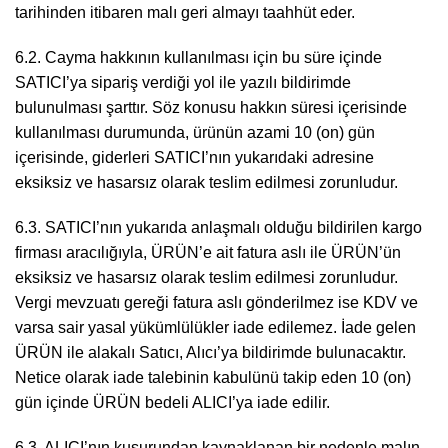
tarihinden itibaren malı geri almayı taahhüt eder.
6.2. Cayma hakkının kullanılması için bu süre içinde
SATICI’ya sipariş verdiği yol ile yazılı bildirimde
bulunulması şarttır. Söz konusu hakkın süresi içerisinde
kullanılması durumunda, ürünün azami 10 (on) gün
içerisinde, giderleri SATICI’nın yukarıdaki adresine
eksiksiz ve hasarsız olarak teslim edilmesi zorunludur.
6.3. SATICI’nın yukarıda anlaşmalı olduğu bildirilen kargo
firması aracılığıyla, ÜRÜN’e ait fatura aslı ile ÜRÜN’ün
eksiksiz ve hasarsız olarak teslim edilmesi zorunludur.
Vergi mevzuatı gereği fatura aslı gönderilmez ise KDV ve
varsa sair yasal yükümlülükler iade edilemez. İade gelen
ÜRÜN ile alakalı Satıcı, Alıcı’ya bildirimde bulunacaktır.
Netice olarak iade talebinin kabulünü takip eden 10 (on)
gün içinde ÜRÜN bedeli ALICI’ya iade edilir.
6.3. ALICI’nın kusurundan kaynaklanan bir nedenle malın