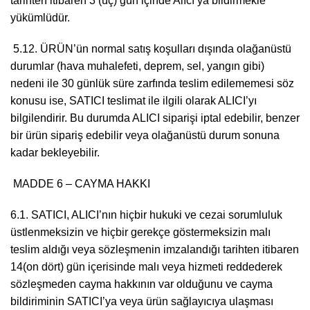
tarihten itibaren 3 (üç) gün içinde Alıcı’ya bildirmekle
yükümlüdür.
5.12. ÜRÜN’ün normal satış koşulları dışında olağanüstü
durumlar (hava muhalefeti, deprem, sel, yangın gibi)
nedeni ile 30 günlük süre zarfında teslim edilememesi söz
konusu ise, SATICI teslimat ile ilgili olarak ALICI’yı
bilgilendirir. Bu durumda ALICI siparişi iptal edebilir, benzer
bir ürün sipariş edebilir veya olağanüstü durum sonuna
kadar bekleyebilir.
MADDE 6 – CAYMA HAKKI
6.1. SATICI, ALICI’nın hiçbir hukuki ve cezai sorumluluk
üstlenmeksizin ve hiçbir gerekçe göstermeksizin malı
teslim aldığı veya sözleşmenin imzalandığı tarihten itibaren
14(on dört) gün içerisinde malı veya hizmeti reddederek
sözleşmeden cayma hakkının var olduğunu ve cayma
bildiriminin SATICI’ya veya ürün sağlayıcıya ulaşması