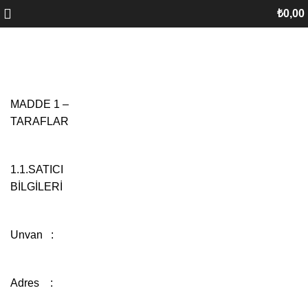
₺
0,00
Mesafeli Satış Sözleşmesi
MADDE 1 –
TARAFLA
1.1.SATICI
BİLGİL
Unvan :
Adres :