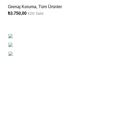
Grenaj Koruma
,
Tüm Ürünler
₺
3.750,00
KDV Dahil
Halil Rıfatpaşa Mah. Arel Sok. No:1 Şişli
Whatsapp destek: 0532 354 2495
Telefon : 0212 238 1016
Gizlilik
Mesafeli Satış Sözleşmesi
Üyelik Sözleşmesi
KVKK Aydınlatma Metni
Başvuru Formu
Ön Bilgilendirme Formu