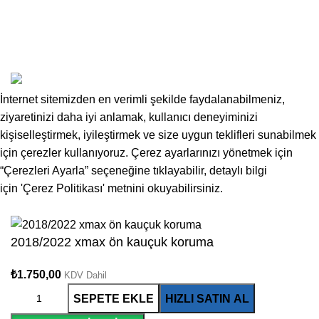
Blog
İletişim
GP Aksesuar © 2024 | Powered by
ADS Atölye
İnternet sitemizden en verimli şekilde faydalanabilmeniz,
ziyaretinizi daha iyi anlamak, kullanıcı deneyiminizi
kişiselleştirmek, iyileştirmek ve size uygun teklifleri sunabilmek
için çerezler kullanıyoruz. Çerez ayarlarınızı yönetmek için
“Çerezleri Ayarla” seçeneğine tıklayabilir, detaylı bilgi
için
'Çerez Politikası'
metnini okuyabilirsiniz.
Kabul Et
2018/2022 xmax ön kauçuk koruma
₺
1.750,00
KDV Dahil
SEPETE EKLE
HIZLI SATIN AL