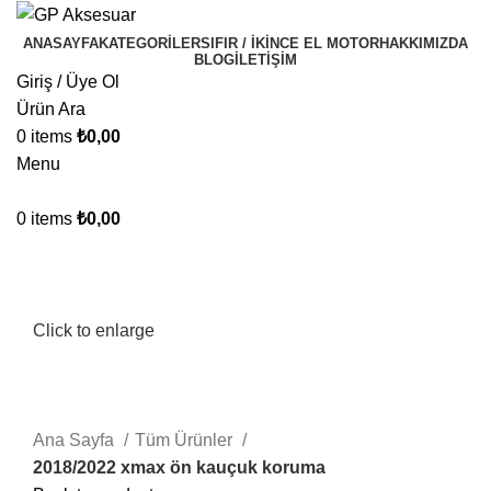
ANASAYFA
KATEGORILER
SIFIR / İKINCE EL MOTOR
HAKKIMIZDA
BLOG
İLETIŞIM
Giriş / Üye Ol
Ürün Ara
0
items
₺
0,00
Menu
0
items
₺
0,00
Click to enlarge
Ana Sayfa
Tüm Ürünler
2018/2022 xmax ön kauçuk koruma