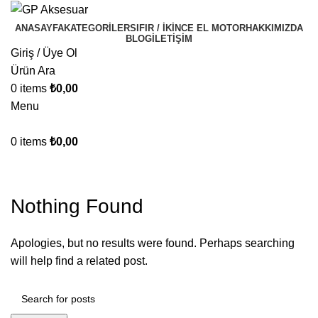
ANASAYFA
KATEGORILER
SIFIR / İKINCE EL MOTOR
HAKKIMIZDA
BLOG
İLETIŞIM
Giriş / Üye Ol
Ürün Ara
0
items
₺
0,00
Menu
0
items
₺
0,00
Posts by
Gp Motor Aksesuar
Nothing Found
Apologies, but no results were found. Perhaps searching
will help find a related post.